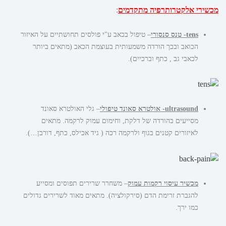
מכשירי אלקטרותרפיה מתקדמים
:
tens- טנס סנסורי
– טיפול בכאב ע"י פולסים תחושתיים על האיזור
הכואב ובכך הורדה משמעותית בעוצמת הכאב (מתאים ביותר
לכאבי גב , כתף וברכיים).
ultrasound- אולטרא סאונד טיפולי
– גלי האולטרא סאונד
מסייעים בהורדה של דלקת, וחימום עמוק לרקמה. מתאים
לאיזורים קטנים בגוף ולרקמה רכה ( גיד אכילס, כתף, דורבן…).
מכשיר עיסוי רקמות עמוק
– משחרר שרירים תפוסים ומסייע
להגברת זרימת הדם (סירקולציה). מתאים מאוד לשרירים גדולים
כמו ירך.