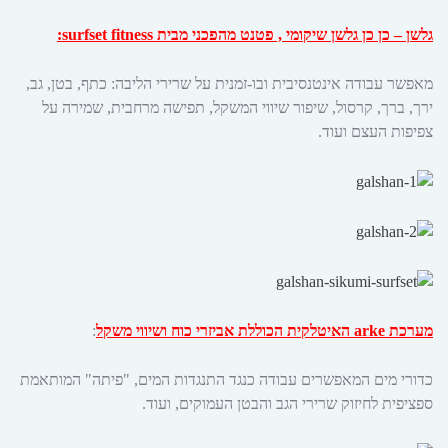
גלשן – כן כן גלשן שיקומי , פטנט מהפכני מבית surfset fitness:
מאפשר עבודה אינטנסיבית ובו-זמנית על שרירי הליבה: כתף, בטן, גב,
ירך, ברך, קרסול, שיפור שיווי המשקל, תפישה מרחבית, שמירה על
צפיפות העצם ועוד.
מערכת arke האיטלקית הכוללת אביזרי כוח ושיווי משקל
:
כדורי מים המאפשרים עבודה כנגד התנגדות המים, "פיתה" המותאמת
ספציפית לחיזוק שרירי הגב והבטן העמוקים, ועוד.