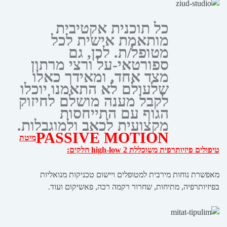
כל תוכנית אקטיבית
מותאמת אישית לכל
מטופל/ת. לכן, גם
ספורטאי-על ורצי מרתון
מצד אחד, ומאידך כאלו
שלעולם לא התאמנו יוכלו
לקבל מענה מושלם לחיזוק
הגוף עם התייחסות
מקצועית לכאב ולמוגבלות.
PASSIVE MOTION
מיטת
טיפולים פיזיותרפית משוכללת high-low 2 חלקים:
מאפשרת נוחות מירבית למטופלים ויישום טכניקות מנואליות
בפיזיותרפיה, מתיחות, שחרור רקמה רכה, פאשיקום ועוד.