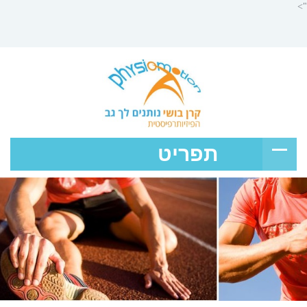
">
תפריט