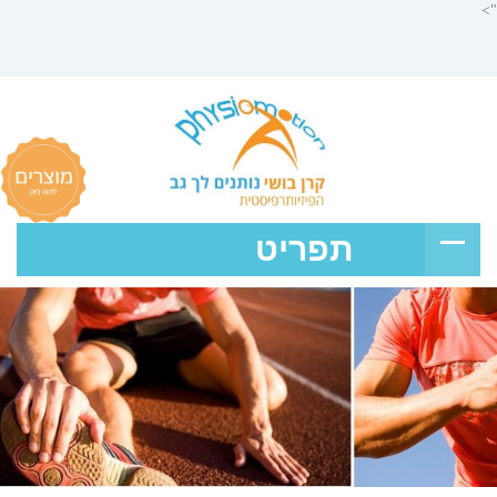
">
תפריט